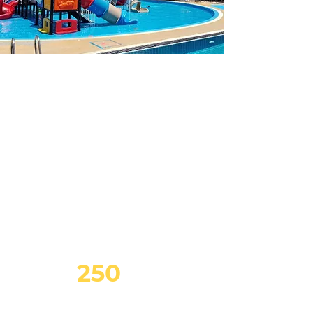
WATER PARK
TICKET
One
DAY
บัตรสวนน้ำรายวัน
บาท
250
คน
(เฉพาะผู้ลงสระน้ำ)
*เด็กที่มีส่วนสูงไม่เกิน 90 ซม.