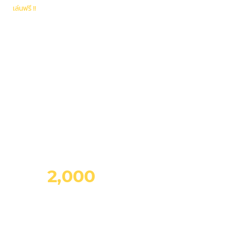
เล่นฟรี !!
เมื่อลงสระน้ำพร้อมผู้ใหญ่ 1 คน
WATER PARK
TICKET
One
MONTHLY
บัตรสวนน้ำรายเดือน
บาท
2,000
คน
WATER PARK