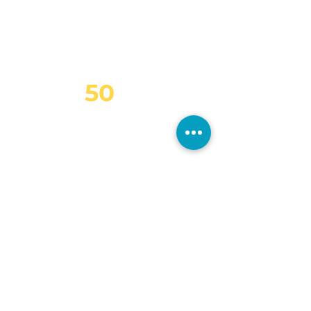
ชุดว่ายน้ำเช่า สำหรับเด็ก
บาท
50
คน
ADULT SWIMSUIT
RENTAL
ชุดว่ายน้ำเช่า สำหรับผู้ใหญ่
บาท
100
คน