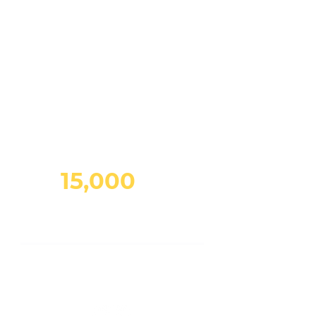
TICKET
One
YEARLY
บัตรสวนน้ำรายปี
บาท
15,000
คน
CHILDREN SWIMSUIT
RENTAL